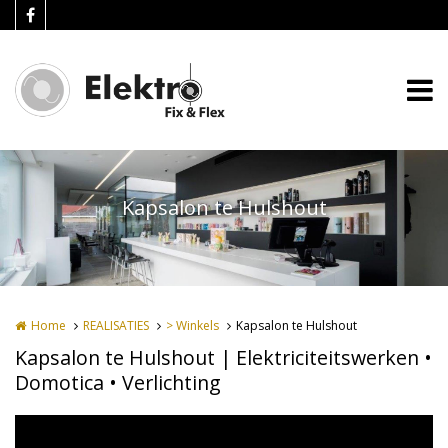
Overslaan en naar de inhoud gaan
Kapsalon te Hulshout
Home
REALISATIES
> Winkels
Kapsalon te Hulshout
Kapsalon te Hulshout | Elektriciteitswerken •
Domotica • Verlichting
Kapsalon te Hulshout