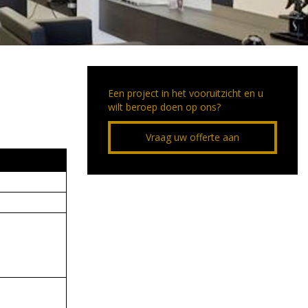
Een project in het vooruitzicht en u
wilt beroep doen op ons?
Vraag uw offerte aan