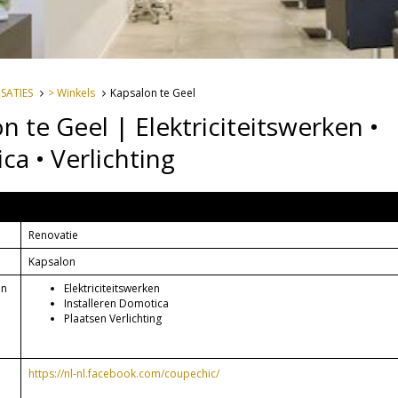
ISATIES
> Winkels
Kapsalon te Geel
n te Geel | Elektriciteitswerken •
a • Verlichting
 Geel
Renovatie
Kapsalon
en
Elektriciteitswerken
Installeren Domotica
Plaatsen Verlichting
https://nl-nl.facebook.com/coupechic/