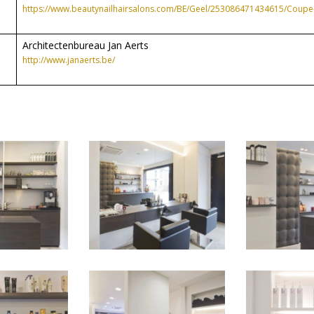
https://www.beautynailhairsalons.com/BE/Geel/253086471434615/Coupe
Architectenbureau Jan Aerts
http://www.janaerts.be/