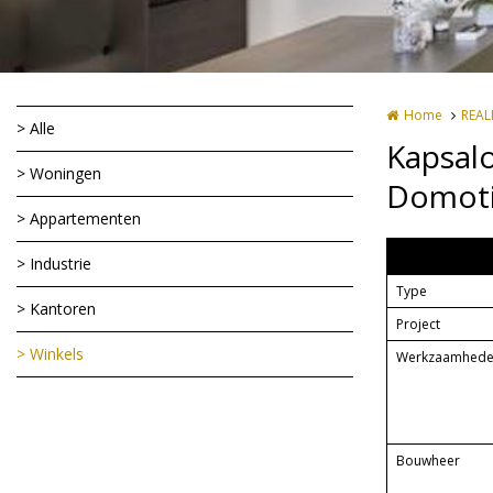
Home
REAL
> Alle
Kapsalo
> Woningen
Domotic
> Appartementen
Kapsalon te
> Industrie
Type
> Kantoren
Project
> Winkels
Werkzaamhed
Bouwheer